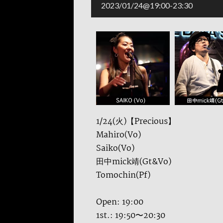
2023/01/24@19:00
-
23:30
1/24(火)【Precious】
Mahiro(Vo)
Saiko(Vo)
田中mick靖(Gt&Vo)
Tomochin(Pf)
Open: 19:00
1st.: 19:50〜20:30