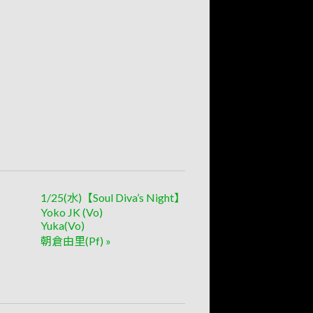
1/25(水)【Soul Diva’s Night】
Yoko JK (Vo)
Yuka(Vo)
朝倉由里(Pf)
»