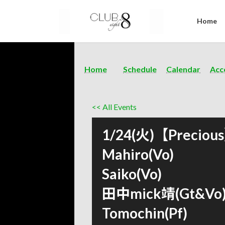
Home
Home
Schedule
Calendar
Acc
<< All Events
1/24(火)【Preciou
Mahiro(Vo)
Saiko(Vo)
田中mick靖(Gt&Vo
Tomochin(Pf)