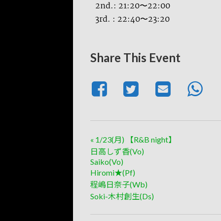
2nd.: 21:20〜22:00
3rd. : 22:40〜23:20
Share This Event
«
1/23(月) 【R&B night】
日高しず香(Vo)
Saiko(Vo)
Hiromi★(Pf)
程嶋日奈子(Wb)
Soki-木村創生(Ds)