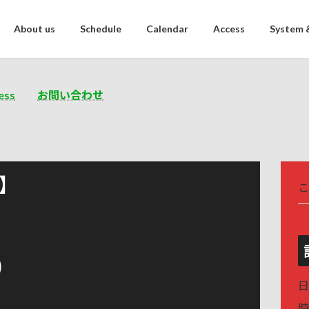
About us
Schedule
Calendar
Access
System 
ess
お問い合わせ
s】
こ
)
日
時