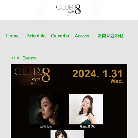
Home
Schedule
Calendar
Access
お問い合わせ
<< All Events