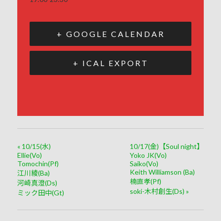
+ GOOGLE CALENDAR
+ ICAL EXPORT
«
10/15(水)
10/17(金)【Soul night】
Ellie(Vo)
Yoko JK(Vo)
Tomochin(Pf)
Saiko(Vo)
Keith Williamson (Ba)
江川綾(Ba)
楠直孝(Pf)
河崎真澄(Ds)
soki-木村創生(Ds)
»
ミック田中(Gt)