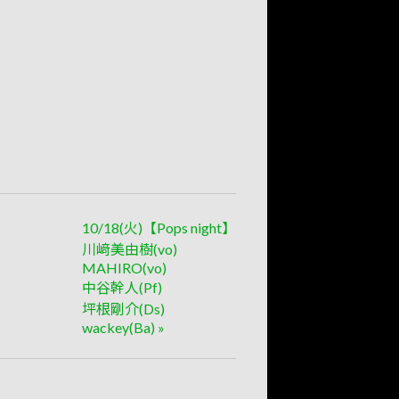
10/18(火)【Pops night】
川﨑美由樹(vo)
MAHIRO(vo)
中谷幹人(Pf)
坪根剛介(Ds)
wackey(Ba)
»