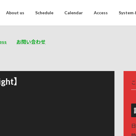
About us
Schedule
Calendar
Access
System 
ess
お問い合わせ
ight】
こ
日
時