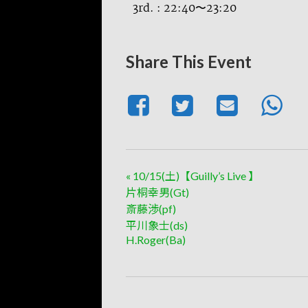
3rd. : 22:40〜23:20
Share This Event
«
10/15(土)【Guilly’s Live 】
片桐幸男(Gt)
斎藤渉(pf)
平川象士(ds)
H.Roger(Ba)