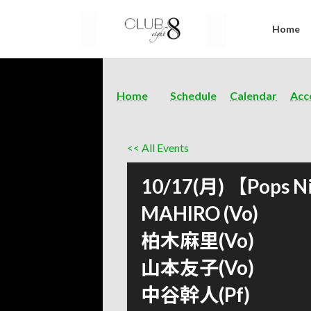
Home
Home
Schedule
Calendar
Acc
<< All Events
10/17(月) 【Pops N
MAHIRO (Vo)
柏木麻里(Vo)
山本友子(Vo)
中谷幹人(Pf)