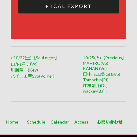
+ ICAL EXPORT
«
10/22(土)【Soul night】
10/25(火)【Precious】
MAHIRO(Vo)
山ﾉ内洋子(Vo)
KANAN (Vo)
川勝陽一(Key)
田中mick靖(Gt&Vo)
パイニエ聖Syo(Vo,Per)
Tomochin(Pf)
坪根剛介(Ds)
wackey(Ba)
»
Home
Schedule
Calendar
Access
お問い合わせ