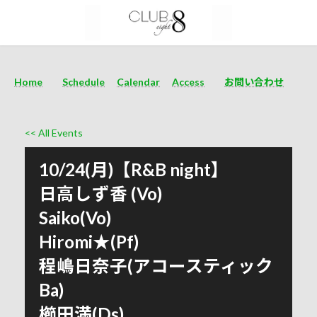
Home
Schedule
Calendar
Access
お問い合わせ
<< All Events
10/24(月)【R&B night】
日高しず香 (Vo)
Saiko(Vo)
Hiromi★(Pf)
程嶋日奈子(アコースティック
Ba)
櫛田満(Ds)