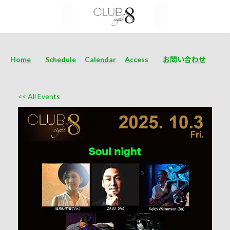
Home
Schedule
Calendar
Access
お問い合わせ
<< All Events