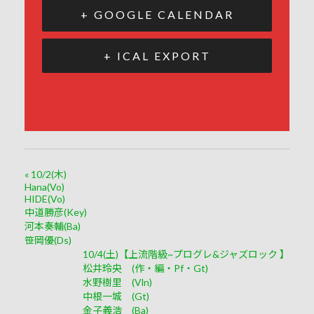
+ GOOGLE CALENDAR
+ ICAL EXPORT
«
10/2(木)
Hana(Vo)
HIDE(Vo)
中道勝彦(Key)
河本奏輔(Ba)
笹岡優(Ds)
10/4(土)【上流階級~プログレ&ジャズロック 】
松井玲央 (作・編・Pf・Gt)
水野樹里 (Vln)
中根一城 (Gt)
金子義浩 (Ba)