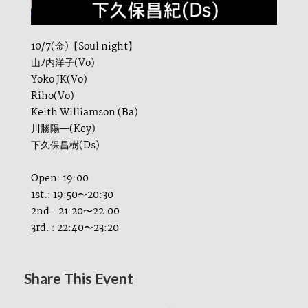
10/7(金)【Soul night】
山ﾉ内洋子(Vo)
Yoko JK(Vo)
Riho(Vo)
Keith Williamson (Ba)
川勝陽一(Key)
下久保昌樹(Ds)
Open: 19:00
1st.: 19:50〜20:30
2nd.: 21:20〜22:00
3rd. : 22:40〜23:20
Share This Event