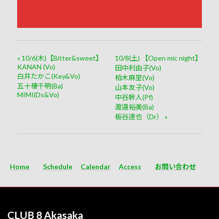
«
10/6(木)【Bitter&sweet】
10/8(土) 【Open mic night】
KANAN (Vo)
田中利由子(Vo)
白井たかこ(Key&Vo)
柏木麻里(Vo)
五十棲千明(Ba)
山本友子(Vo)
MIMI(Ds&Vo)
中谷幹人(Pf)
渡邉裕美(Ba)
板谷達也（Dr）
»
Home
Schedule
Calendar
Access
お問い合わせ
CLUB 8 Akasaka