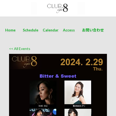
Home
Schedule
Calendar
Access
お問い合わせ
<< All Events