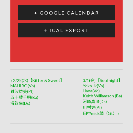
+ GOOGLE CALENDAR
+ ICAL EXPORT
«
2/28(水)【Bitter & Sweet】
3/1(金)【Soul night】
MAHIRO(Vo)
Yoko Jk(Vo)
Hana(Vo)
難波益美(Pf)
Keith Williamson (Ba)
五十棲千明(Ba)
河崎真澄(Ds)
堺敦生(Ds)
川村健(Pf)
田中mick靖（Gt）
»