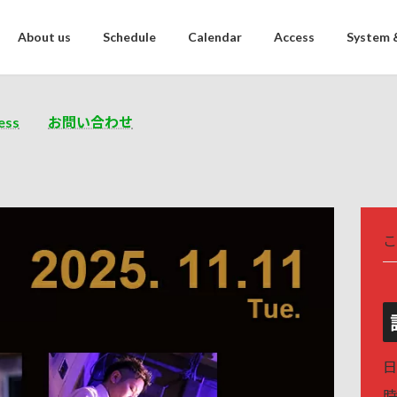
About us
Schedule
Calendar
Access
System 
ess
お問い合わせ
こ
日
時