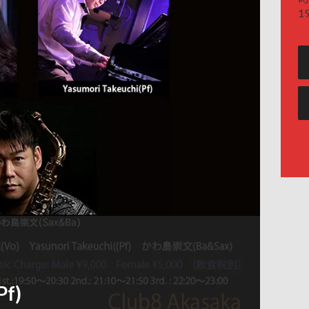
19
Pf)