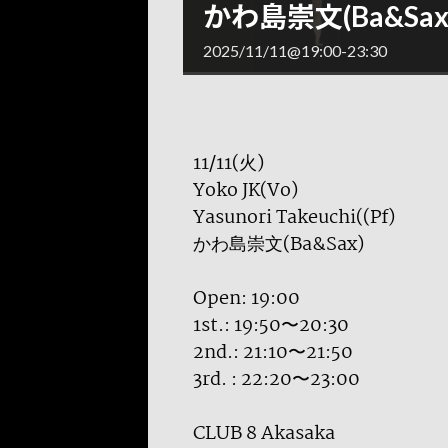
かわ島崇文(Ba&Sax
2025/11/11@19:00
-
23:30
11/11(火)
Yoko JK(Vo)
Yasunori Takeuchi((Pf)
かわ島崇文(Ba&Sax)
Open: 19:00
1st.: 19:50〜20:30
2nd.: 21:10〜21:50
3rd. : 22:20〜23:00
CLUB 8 Akasaka