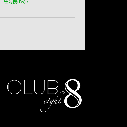
笹岡優(Ds)
»