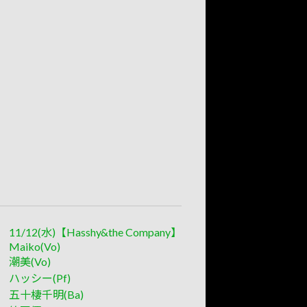
11/12(水)【Hasshy&the Company】
Maiko(Vo)
潮美(Vo)
ハッシー(Pf)
五十棲千明(Ba)