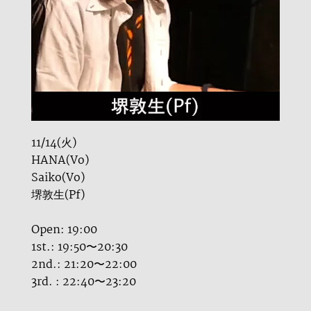
11/14(火)
HANA(Vo)
Saiko(Vo)
堺敦生(Pf)
Open: 19:00
1st.: 19:50〜20:30
2nd.: 21:20〜22:00
3rd. : 22:40〜23:20