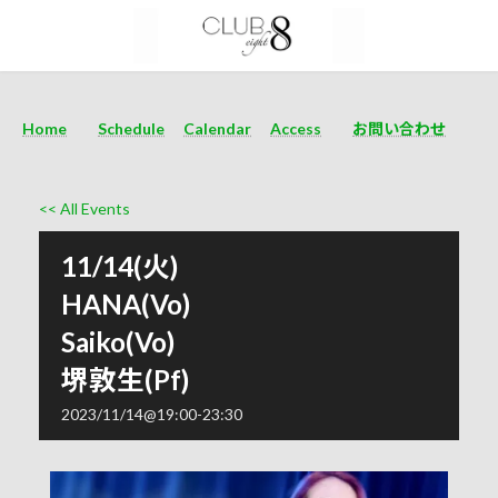
Home
Schedule
Calendar
Access
お問い合わせ
<< All Events
11/14(火)
HANA(Vo)
Saiko(Vo)
堺敦生(Pf)
2023/11/14@19:00
-
23:30