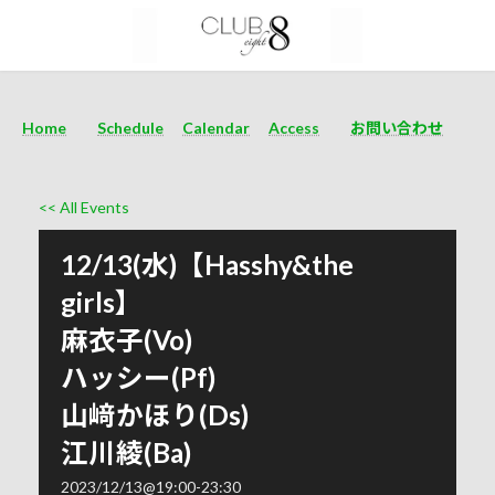
Home
Schedule
Calendar
Access
お問い合わせ
<< All Events
12/13(水)【Hasshy&the
girls】
麻衣子(Vo)
ハッシー(Pf)
山﨑かほり(Ds)
江川綾(Ba)
2023/12/13@19:00
-
23:30