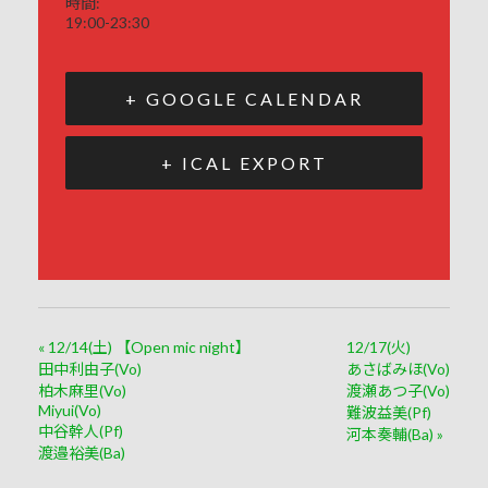
時間:
19:00-23:30
+ GOOGLE CALENDAR
+ ICAL EXPORT
«
12/14(土) 【Open mic night】
12/17(火)
田中利由子(Vo)
あさばみほ(Vo)
柏木麻里(Vo)
渡瀬あつ子(Vo)
Miyui(Vo)
難波益美(Pf)
中谷幹人(Pf)
河本奏輔(Ba)
»
渡邉裕美(Ba)