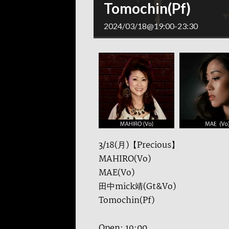
Tomochin(Pf)
2024/03/18@19:00
-
23:30
3/18(月)【Precious】
MAHIRO(Vo)
MAE(Vo)
田中mick靖(Gt&Vo)
Tomochin(Pf)
Open: 19:00