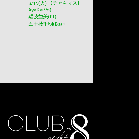
3/19(火) 【チャキマス】
AyaKa(Vo)
難波益美(Pf)
五十棲千明(Ba)
»