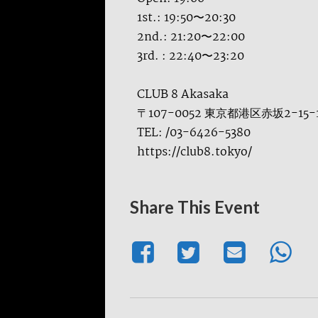
1st.: 19:50〜20:30
2nd.: 21:20〜22:00
3rd. : 22:40〜23:20
CLUB 8 Akasaka
〒107-0052 東京都港区赤坂2-15
TEL: /03-6426-5380
https://club8.tokyo/
Share This Event