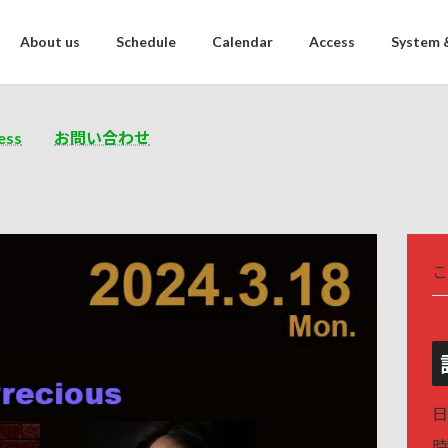
About us
Schedule
Calendar
Access
System 
ess
お問い合わせ
こ
日
時