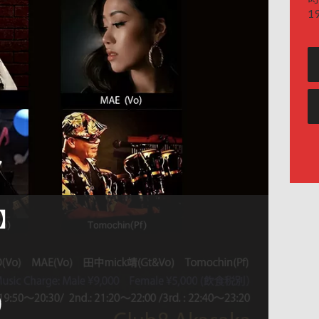
19
s】
)