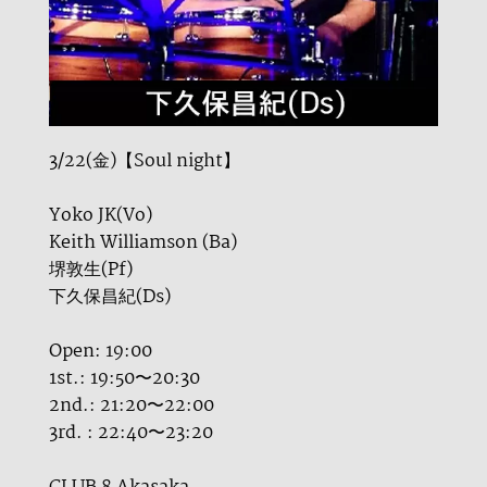
3/22(金)【Soul night】
Yoko JK(Vo)
Keith Williamson (Ba)
堺敦生(Pf)
下久保昌紀(Ds)
Open: 19:00
1st.: 19:50〜20:30
2nd.: 21:20〜22:00
3rd. : 22:40〜23:20