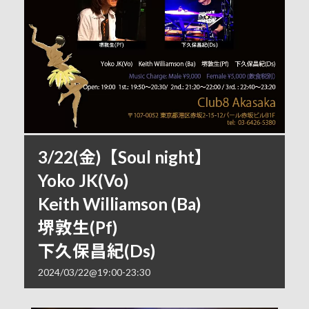
3/22(金)【Soul night】
Yoko JK(Vo)
Keith Williamson (Ba)
堺敦生(Pf)
下久保昌紀(Ds)
2024/03/22@19:00
-
23:30