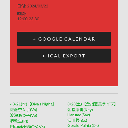
日付:
2024/03/22
時間:
19:00-23:30
+ GOOGLE CALENDAR
+ ICAL EXPORT
«
3/21(木)【Diva’s Night】
3/23(土)【金指恵美ライブ】
佐藤奈々子(Vo)
金指恵美(Key)
Harumo(Sax)
渡瀬あつ子(Vo)
江川綾(Ba.)
堺敦生(Pf)
Gerald Painia (Dr.)
田中mick靖(Gt&Vo)