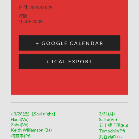
日付:
2025/03/29
時間:
18:30-23:00
+ GOOGLE CALENDAR
+ ICAL EXPORT
«
3/28(金)【Soul night】
3/31(月)
Hana(Vo)
Saiko(Vo)
Zabu(Vo)
五十棲千明(Ba)
Keith Williamson (Ba)
Tomochin(Pf)
楠直孝(Pf)
丸谷茜(Ds)
»