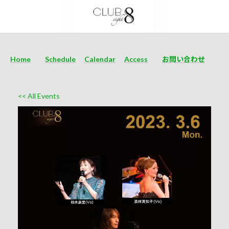
Home
Schedule
Calendar
Access
お問い合わせ
<< All Events