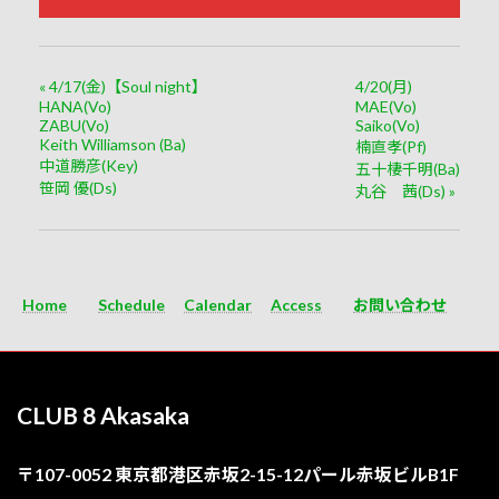
«
4/17(金)【Soul night】
4/20(月)
HANA(Vo)
MAE(Vo)
ZABU(Vo)
Saiko(Vo)
Keith Williamson (Ba)
楠直孝(Pf)
中道勝彦(Key)
五十棲千明(Ba)
笹岡 優(Ds)
丸谷 茜(Ds)
»
Home
Schedule
Calendar
Access
お問い合わせ
CLUB 8 Akasaka
〒107-0052 東京都港区赤坂2-15-12パール赤坂ビルB1F