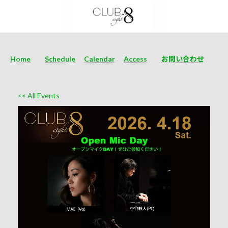
Home
Schedule
Calendar
Access
お問い合わせ
<< All Events