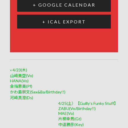
+ GOOGLE CALENDAR
+ ICAL EXPORT
«
4/23(木)
山﨑美空(Vo)
HANA(Vo)
金指恵美(Pf)
かわ島崇文(Sax&Ba/Birthday!!)
河崎真澄(Ds)
4/25(土）【Guilly’s Funky Stuff】
ZABU(Vo/Birthday!!)
MAE(Vo)
片桐幸男(Gt)
中道勝彦(Key)