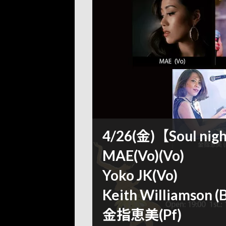
4/26(金)【Soul nig
MAE(Vo)(Vo)
Yoko JK(Vo)
Keith Williamson (
金指恵美(Pf)