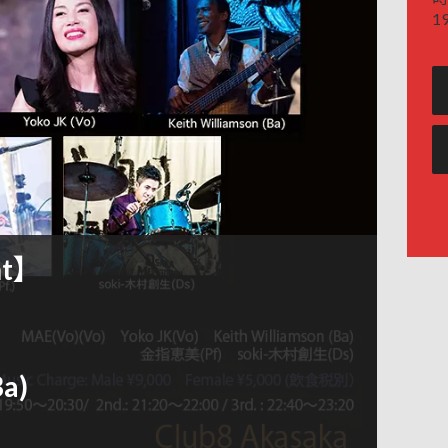
19
ht】
Ba)