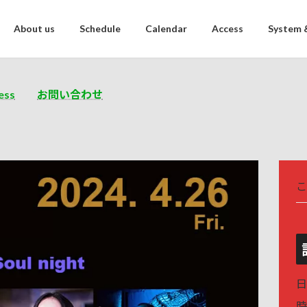
About us
Schedule
Calendar
Access
System 
ess
お問い合わせ
こ
日
時