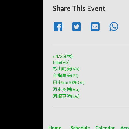
Share This Event
«
4/25(木)
Ellie(Vo)
杉山晴美(Vo)
金指恵美(Pf)
田中mick靖(Gt)
河本奏輔(Ba)
河崎真澄(Ds)
Home
Schedule
Calendar
Acc