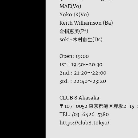
MAE(Vo)
Yoko JK(Vo)
Keith Williamson (Ba)
金指恵美(Pf)
soki-木村創生(Ds)
Open: 19:00
1st.: 19:50〜20:30
2nd.: 21:20〜22:00
3rd. : 22:40〜23:20
CLUB 8 Akasaka
〒107-0052 東京都港区赤坂2-15
TEL: /03-6426-5380
https://club8.tokyo/