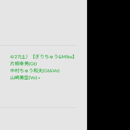
4/27(土）【ぎりちゅう&Miku】
片桐幸男(Gt)
中村ちゅう和夫(Gt&Vo)
山﨑美空(Vo)
»