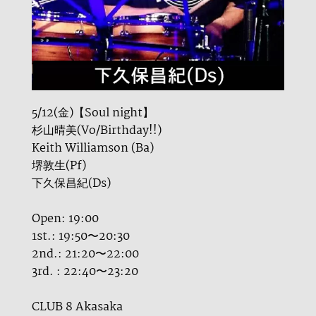
5/12(金)【Soul night】
杉山晴美(Vo/Birthday!!)
Keith Williamson (Ba)
堺敦生(Pf)
下久保昌紀(Ds)
Open: 19:00
1st.: 19:50〜20:30
2nd.: 21:20〜22:00
3rd. : 22:40〜23:20
CLUB 8 Akasaka