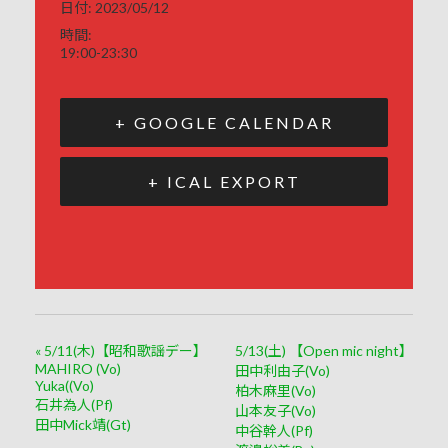
日付:
2023/05/12
時間:
19:00-23:30
+ GOOGLE CALENDAR
+ ICAL EXPORT
«
5/11(木)【昭和歌謡デー】
5/13(土) 【Open mic night】
MAHIRO (Vo)
田中利由子(Vo)
Yuka((Vo)
柏木麻里(Vo)
石井為人(Pf)
山本友子(Vo)
田中Mick靖(Gt)
中谷幹人(Pf)