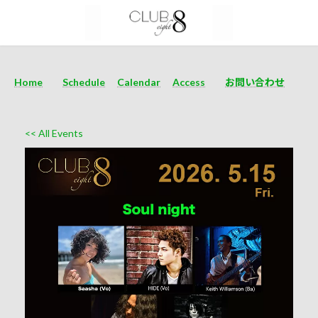
Home
Schedule
Calendar
Access
お問い合わせ
<< All Events