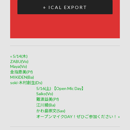
+ ICAL EXPORT
«
5/14(木)
ZABU(Vo)
Maya(Vo)
金指恵美(Pf)
MIKiDEN(Ba)
soki-木村創生(Ds)
5/16(土) 【Open Mic Day】
Saiko(Vo)
難波益美(Pf)
江川綾(Ba)
かわ島崇文(Sax)
オープンマイクDAY！ぜひご参加ください！
»