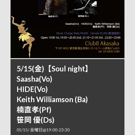
5/15(金)【Soul night】
Saasha(Vo)
HIDE(Vo)
Keith Williamson (Ba)
楠直孝(Pf)
笹岡 優(Ds)
05/15/ 金曜日@19:00
-
23:30