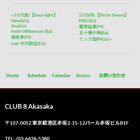
«
5/17(金)【Soul night】
5/20(月)【Bitter Sweet】
Hana(Vo)
MAE(Vo)
Jina(Vo)
難波益美(Pf)
Keith Williamson (Ba)
五十棲千明(Ba)
楠直孝(Pf)
ミック田中(Gt)
»
soki-木村創生(Ds)
Home
Schedule
Calendar
Access
お問い合わせ
CLUB 8 Akasaka
〒107-0052 東京都港区赤坂2-15-12パール赤坂ビルB1F
TEL: /03-6426-5380