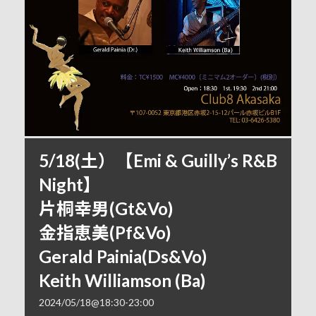
5/18(土）【Emi & Guilly’s R&B
Night】
片桐幸男(Gt&Vo)
金指恵美(Pf&Vo)
Gerald Painia(Ds&Vo)
Keith Williamson (Ba)
2024/05/18@18:30
-
23:00