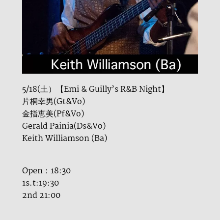
5/18(土）【Emi & Guilly’s R&B Night】
片桐幸男(Gt&Vo)
金指恵美(Pf&Vo)
Gerald Painia(Ds&Vo)
Keith Williamson (Ba)
Open：18:30
1s.t:19:30
2nd 21:00