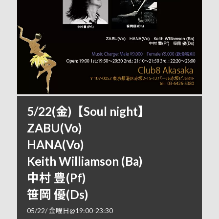
5/22(金)【Soul night】
ZABU(Vo)
HANA(Vo)
Keith Williamson (Ba)
中村 豊(Pf)
笹岡 優(Ds)
05/22/ 金曜日@19:00
-
23:30