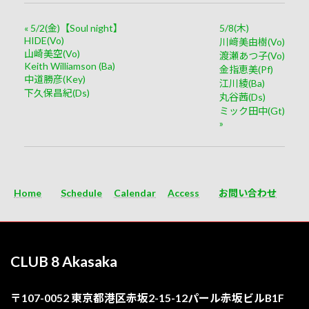
«
5/2(金)【Soul night】
5/8(木)
HIDE(Vo)
川﨑美由樹(Vo)
山崎美空(Vo)
渡瀬あつ子(Vo)
Keith Williamson (Ba)
金指恵美(Pf)
中道勝彦(Key)
江川綾(Ba)
下久保昌紀(Ds)
丸谷茜(Ds)
ミック田中(Gt)
»
Home
Schedule
Calendar
Access
お問い合わせ
CLUB 8 Akasaka
〒107-0052 東京都港区赤坂2-15-12パール赤坂ビルB1F