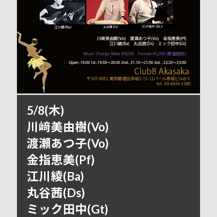
5/8(木)
川﨑美由樹(Vo)
渡瀬あつ子(Vo)
金指恵美(Pf)
江川綾(Ba)
丸谷茜(Ds)
ミック田中(Gt)