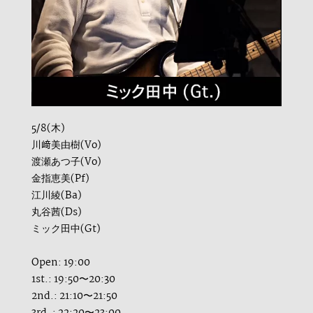
5/8(木)
川﨑美由樹(Vo)
渡瀬あつ子(Vo)
金指恵美(Pf)
江川綾(Ba)
丸谷茜(Ds)
ミック田中(Gt)
Open: 19:00
1st.: 19:50〜20:30
2nd.: 21:10〜21:50
3rd. : 22:20〜23:00