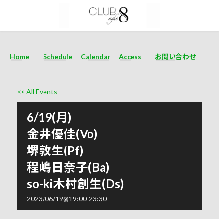
Home
Schedule
Calendar
Access
お問い合わせ
<< All Events
6/19(月)
金井優佳(Vo)
堺敦生(Pf)
程嶋日奈子(Ba)
so-ki木村創生(Ds)
2023/06/19@19:00
-
23:30