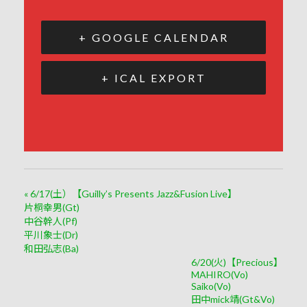
+ GOOGLE CALENDAR
+ ICAL EXPORT
«
6/17(土）【Guilly’s Presents Jazz&Fusion Live】
片桐幸男(Gt)
中谷幹人(Pf)
平川象士(Dr)
和田弘志(Ba)
6/20(火)【Precious】
MAHIRO(Vo)
Saiko(Vo)
田中mick靖(Gt&Vo)