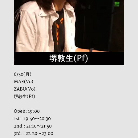
6/30(月)
MAE(Vo)
ZABU(Vo)
堺敦生(Pf)
Open: 19:00
1st.: 19:50〜20:30
2nd.: 21:10〜21:50
3rd. : 22:20〜23:00