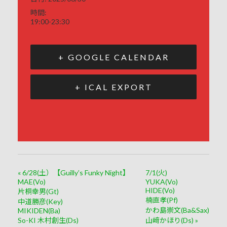
時間:
19:00-23:30
+ GOOGLE CALENDAR
+ ICAL EXPORT
«
6/28(土）【Guilly’s Funky Night】
7/1(火)
MAE(Vo)
YUKA(Vo)
HIDE(Vo)
片桐幸男(Gt)
楠直孝(Pf)
中道勝彦(Key)
かわ島崇文(Ba&Sax)
MIKIDEN(Ba)
So-KI 木村創生(Ds)
山﨑かほり(Ds)
»