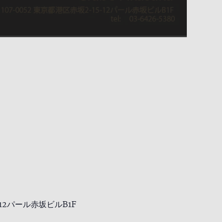
-12パール赤坂ビルB1F