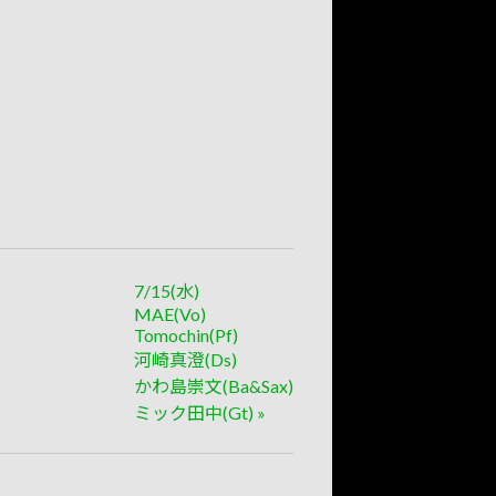
7/15(水)
MAE(Vo)
Tomochin(Pf)
河崎真澄(Ds)
かわ島崇文(Ba&Sax)
ミック田中(Gt)
»