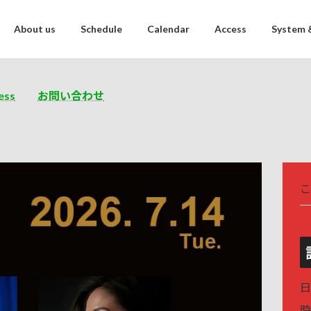
About us
Schedule
Calendar
Access
System 
ess
お問い合わせ
こ
日
時