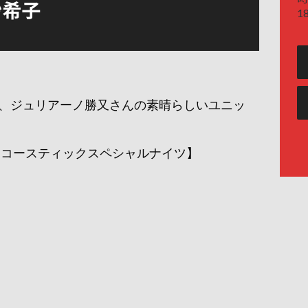
木沙希子
18
、ジュリアーノ勝又さんの素晴らしいユニッ
又 アコースティックスペシャルナイツ】