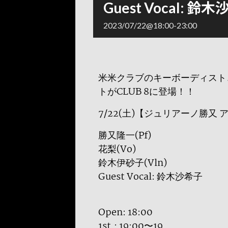
Guest Vocal: 鈴
2023/07/22@18:00
-
23:00
米米クラブのキーボーディスト
トがCLUB 8に登場！！
7/22(土)【ジュリアーノ勝
勝又隆一(Pf)
花梨(Vo)
鈴木伊砂子(Vln)
Guest Vocal: 鈴木沙希子
Open: 18:00
1st.: 19:00〜19