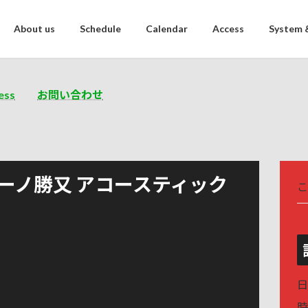
About us
Schedule
Calendar
Access
System 
ess
お問い合わせ
リアーノ勝又 アコースティック
こ
】
日
時