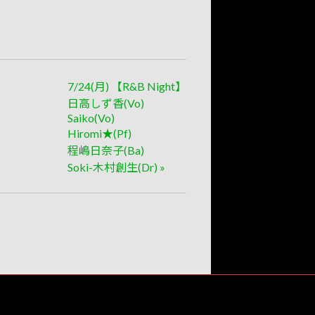
7/24(月) 【R&B Night】
日高しず香(Vo)
Saiko(Vo)
Hiromi★(Pf)
程嶋日奈子(Ba)
Soki-木村創生(Dr)
»