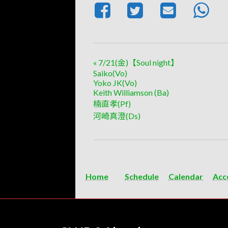
«
7/21(金)【Soul night】
Saiko(Vo)
Yoko JK(Vo)
Keith Williamson (Ba)
楠直孝(Pf)
河崎真澄(Ds)
Home
Schedule
Calendar
Acc