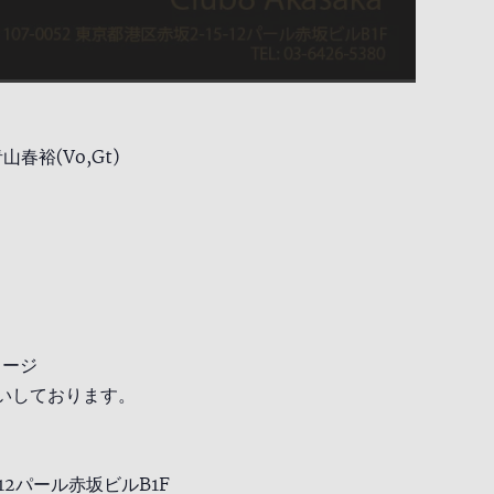
青山春裕(Vo,Gt)
ャージ
いしております。
-12パール赤坂ビルB1F