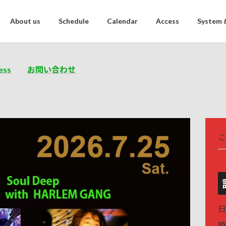
About us
Schedule
Calendar
Access
System 
ess
お問い合わせ
こ
日
時