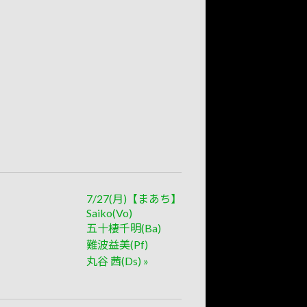
7/27(月)【まあち】
Saiko(Vo)
五十棲千明(Ba)
難波益美(Pf)
丸谷 茜(Ds)
»