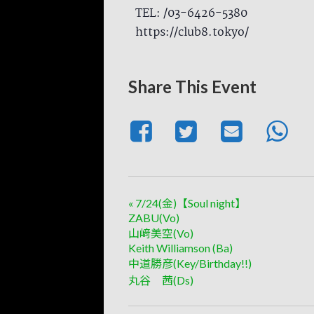
TEL: /03-6426-5380
https://club8.tokyo/
Share This Event
«
7/24(金)【Soul night】
ZABU(Vo)
山﨑美空(Vo)
Keith Williamson (Ba)
中道勝彦(Key/Birthday!!)
丸谷 茜(Ds)