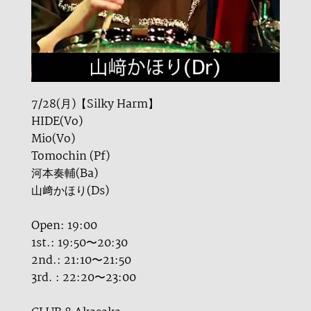
7/28(月)【Silky Harm】
HIDE(Vo)
Mio(Vo)
Tomochin (Pf)
河本奏輔(Ba)
山﨑かほり(Ds)
Open: 19:00
1st.: 19:50〜20:30
2nd.: 21:10〜21:50
3rd. : 22:20〜23:00