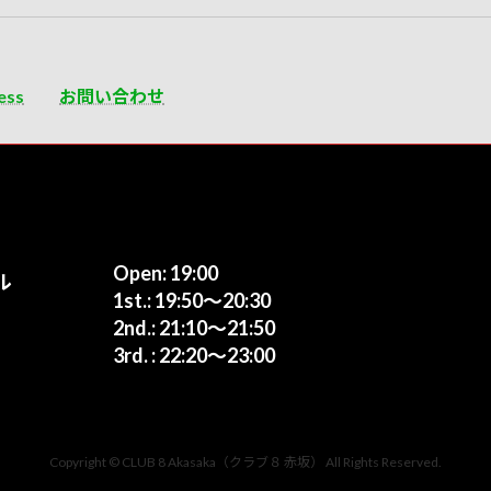
ess
お問い合わせ
Open: 19:00
ル
1st.: 19:50〜20:30
2nd.: 21:10〜21:50
3rd. : 22:20〜23:00
Copyright © CLUB 8 Akasaka（クラブ８ 赤坂） All Rights Reserved.