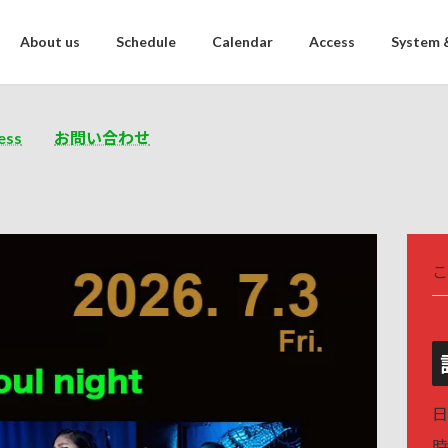
About us
Schedule
Calendar
Access
System 
ess
お問い合わせ
こ
日
時