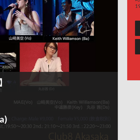
19
t】
a)