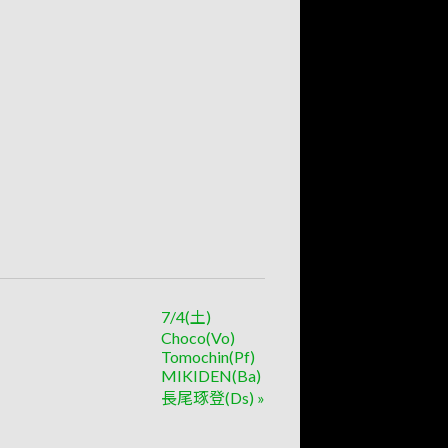
7/4(土)
Choco(Vo)
Tomochin(Pf)
MIKIDEN(Ba)
長尾琢登(Ds)
»