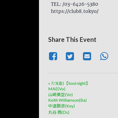
TEL: /03-6426-5380
https://club8.tokyo/
Share This Event
«
7/3(金)【Soul night】
MAE(Vo)
山﨑美空(Vo)
Keith Williamson(Ba)
中道勝彦(Key)
丸谷 茜(Ds)