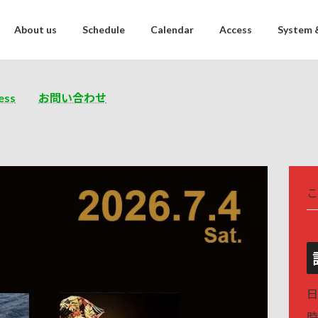
About us
Schedule
Calendar
Access
System 
ess
お問い合わせ
こ
日
時