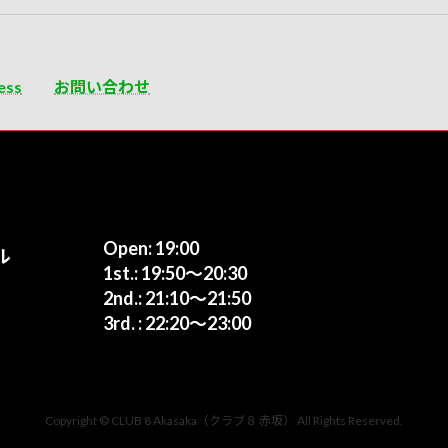
ess
お問い合わせ
Open: 19:00
ル
1st.: 19:50〜20:30
2nd.: 21:10〜21:50
3rd. : 22:20〜23:00
Copyright © CLUB 8 Akasaka（クラブ８ 赤坂） All Rights Reserved.