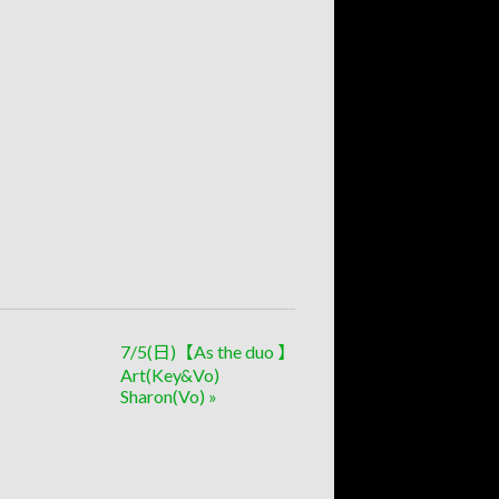
7/5(日)【As the duo 】
Art(Key&Vo)
Sharon(Vo)
»