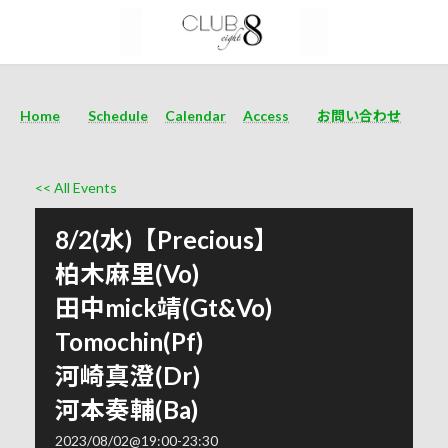
Home
Schedule
Calendar
Access
お問い合わせ
<< All Events
8/2(水)【Precious】
柏木麻里(Vo)
田中mick靖(Gt&Vo)
Tomochin(Pf)
河崎真澄(Dr)
河本奏輔(Ba)
2023/08/02@19:00
-
23:30