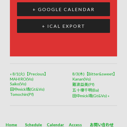
+ GOOGLE CALENDAR
+ ICAL EXPORT
«
8/1(火)【Precious】
8/3(木)【Bitter&sweet】
MAHIRO(Vo)
Kanan(Vo)
Saiko(Vo)
難波益美(Pf)
田中mick靖(Gt&Vo)
五十棲千明(Ba)
Tomochin(Pf)
田中mick靖(Gt&Vo)
»
Home
Schedule
Calendar
Access
お問い合わせ