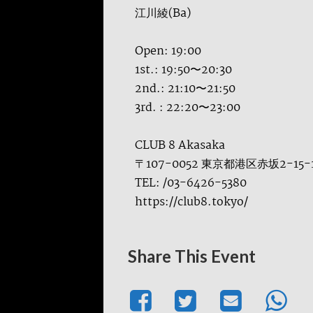
江川綾(Ba)
Open: 19:00
1st.: 19:50〜20:30
2nd.: 21:10〜21:50
3rd. : 22:20〜23:00
CLUB 8 Akasaka
〒107-0052 東京都港区赤坂2-15
TEL: /03-6426-5380
https://club8.tokyo/
Share This Event