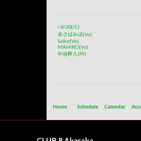
«
8/20(火)
あさばみほ(Vo)
Saiko(Vo)
MAHIRO(Vo)
中谷幹人(Pf)
Home
Schedule
Calendar
Acc
CLUB 8 Akasaka