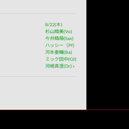
8/22(木)
杉山晴美(Vo)
今井晴萌(Sax)
ハッシー（Pf)
河本奏輔(Ba)
ミック田中(Gt)
河崎真澄(Dr)
»