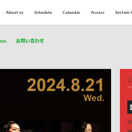
About us
Schedule
Calendar
Access
System 
ess
お問い合わせ
こ
日
時