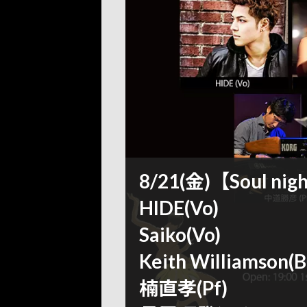
8/21(金)【Soul nig
HIDE(Vo)
Saiko(Vo)
Keith Williamson(B
楠直孝(Pf)