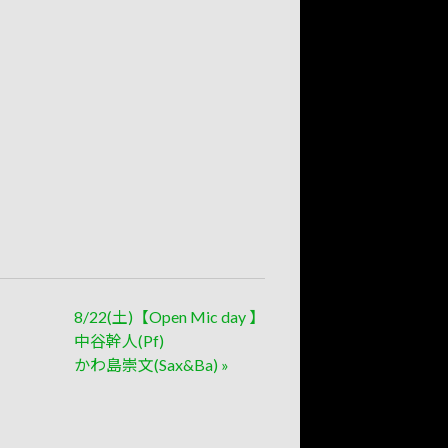
8/22(土)【Open Mic day 】
中谷幹人(Pf)
かわ島崇文(Sax&Ba)
»