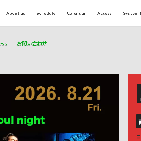
About us
Schedule
Calendar
Access
System 
ess
お問い合わせ
日