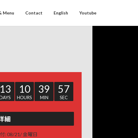
& Menu
Contact
English
Youtube
13
10
39
57
DAYS
HOURS
MIN
SEC
詳細
付:
08/21/ 金曜日