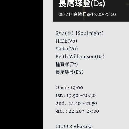
長尾琢登(Ds)
08/21/ 金曜日@19:00
-
23:30
8/21(金)【Soul night】
HIDE(Vo)
Saiko(Vo)
Keith Williamson(Ba)
楠直孝(Pf)
長尾琢登(Ds)
Open: 19:00
1st.: 19:50〜20:30
2nd.: 21:10〜21:50
3rd. : 22:20〜23:00
CLUB 8 Akasaka