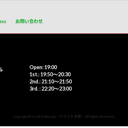
ess
お問い合わせ
Open: 19:00
ル
1st.: 19:50〜20:30
2nd.: 21:10〜21:50
3rd. : 22:20〜23:00
Copyright © CLUB 8 Akasaka（クラブ８ 赤坂） All Rights Reserved.