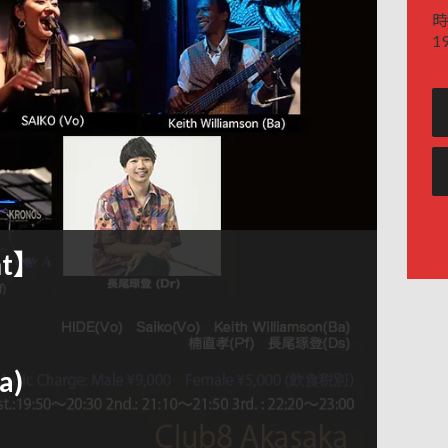
時
19
ht】
a)