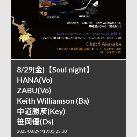
8/29(金)【Soul night】
HANA(Vo)
ZABU(Vo)
Keith Williamson (Ba)
中道勝彦(Key)
笹岡優(Ds)
2025/08/29@19:00
-
23:30