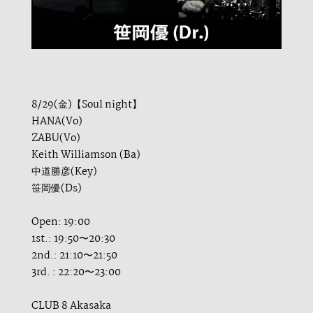
8/29(金)【Soul night】
HANA(Vo)
ZABU(Vo)
Keith Williamson (Ba)
中道勝彦(Key)
笹岡優(Ds)
Open: 19:00
1st.: 19:50〜20:30
2nd.: 21:10〜21:50
3rd. : 22:20〜23:00
CLUB 8 Akasaka