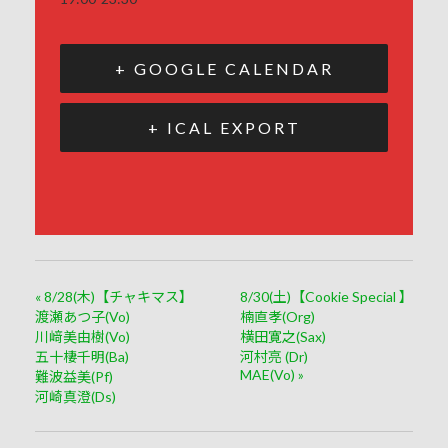
+ GOOGLE CALENDAR
+ ICAL EXPORT
«
8/28(木)【チャキマス】
8/30(土)【Cookie Special 】
渡瀬あつ子(Vo)
楠直孝(Org)
川﨑美由樹(Vo)
横田寛之(Sax)
五十棲千明(Ba)
河村亮 (Dr)
MAE(Vo)
»
難波益美(Pf)
河崎真澄(Ds)