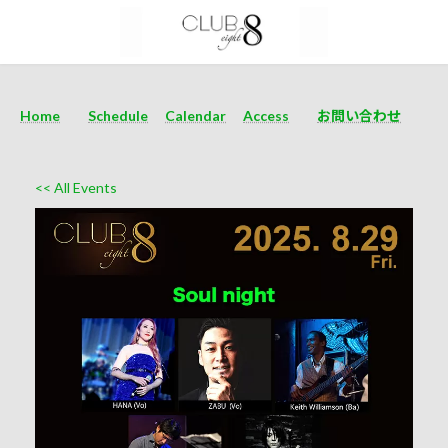
Home
Schedule
Calendar
Access
お問い合わせ
<< All Events