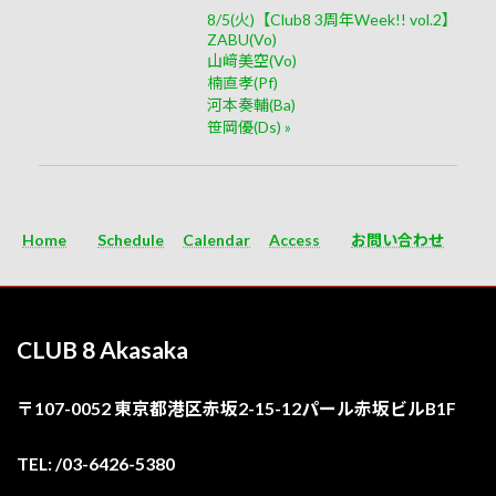
8/5(火)【Club8 3周年Week!! vol.2】
ZABU(Vo)
山﨑美空(Vo)
楠直孝(Pf)
河本奏輔(Ba)
笹岡優(Ds)
»
Home
Schedule
Calendar
Access
お問い合わせ
CLUB 8 Akasaka
〒107-0052 東京都港区赤坂2-15-12パール赤坂ビルB1F
TEL: /03-6426-5380