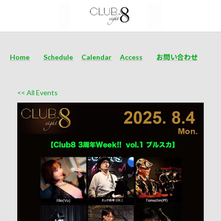
Home
Schedule
Calendar
Access
お問い合わせ
<< All Events