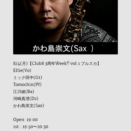
8/4(月)【Club8 3周年Week!! vol.1 ブルスカ】
Ellie(Vo)
ミック田中(Gt)
Tomochin(Pf)
江川綾(Ba)
河崎真澄(Ds)
かわ島崇文(Sax)
Open: 19:00
1st.: 19:50〜20:30