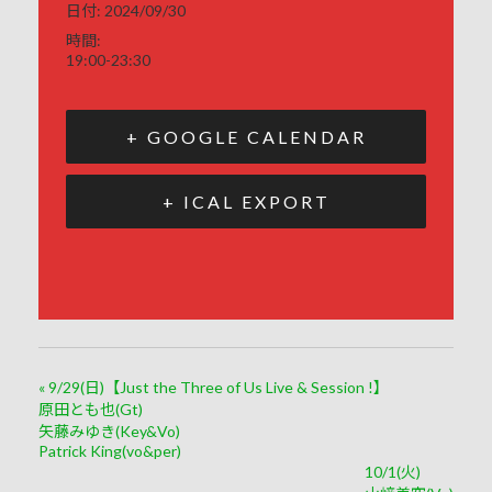
日付:
2024/09/30
時間:
19:00-23:30
+ GOOGLE CALENDAR
+ ICAL EXPORT
«
9/29(日)【Just the Three of Us Live & Session !】
原田とも也(Gt)
矢藤みゆき(Key&Vo)
Patrick King(vo&per)
10/1(火)